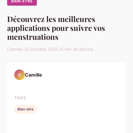
BIEN-ETRE
Découvrez les meilleures
applications pour suivre vos
menstruations
Camille
•
20 octobre 2025
•
6 min de lecture
Camille
C
TAGS
Bien-etre