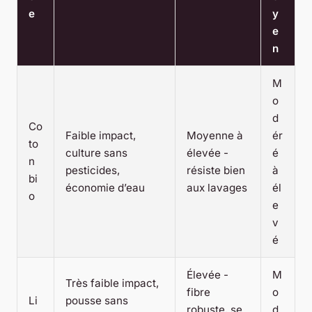
e
y
e
n
M
o
d
Co
Faible impact,
Moyenne à
ér
to
culture sans
élevée -
é
n
pesticides,
résiste bien
à
bi
économie d’eau
aux lavages
él
o
e
v
é
Élevée -
M
Très faible impact,
fibre
o
Li
pousse sans
robuste, se
d