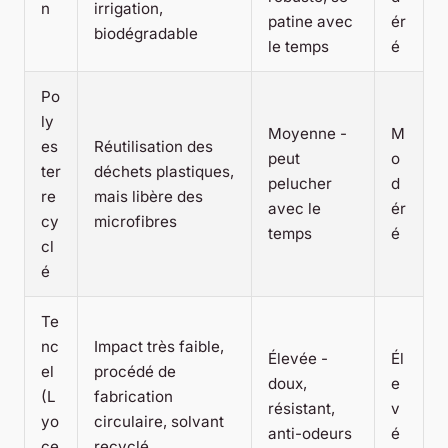
n
irrigation,
patine avec
ér
biodégradable
le temps
é
Po
ly
Moyenne -
M
es
Réutilisation des
peut
o
ter
déchets plastiques,
pelucher
d
re
mais libère des
avec le
ér
cy
microfibres
temps
é
cl
é
Te
nc
Impact très faible,
Élevée -
Él
el
procédé de
doux,
e
(L
fabrication
résistant,
v
yo
circulaire, solvant
anti-odeurs
é
ce
recyclé