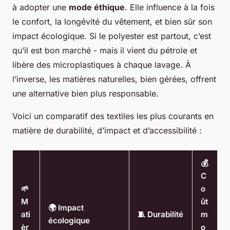
à adopter une
mode éthique
. Elle influence à la fois
le confort, la longévité du vêtement, et bien sûr son
impact écologique. Si le polyester est partout, c’est
qu’il est bon marché - mais il vient du pétrole et
libère des microplastiques à chaque lavage. À
l’inverse, les matières naturelles, bien gérées, offrent
une alternative bien plus responsable.
Voici un comparatif des textiles les plus courants en
matière de durabilité, d’impact et d’accessibilité :
💰
C
🌱
o
M
ût
🌍 Impact
ati
🧵 Durabilité
m
écologique
èr
o