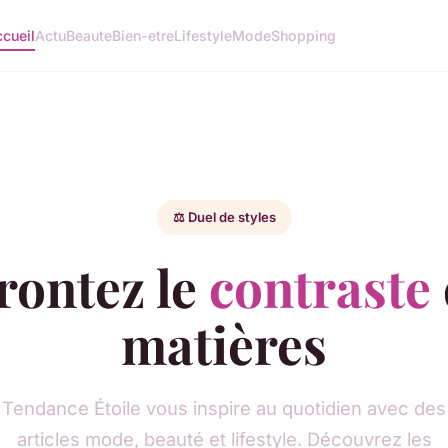
cueil
Actu
Beaute
Bien-etre
Lifestyle
Mode
Shopping
⚖️ Duel de styles
rontez le
contraste
matières
Tendance Étoile vous inspire au quotidien avec des
articles mode, beauté et lifestyle. Découvrez les