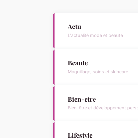
Actu
L'actualité mode et beauté
Beaute
Maquillage, soins et skincare
Bien-etre
Bien-être et développement pers
Lifestyle