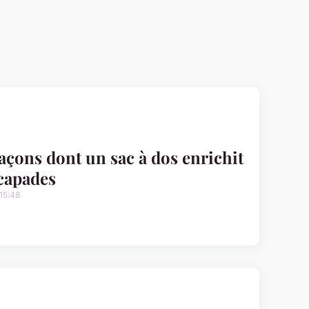
façons dont un sac à dos enrichit
capades
15:48