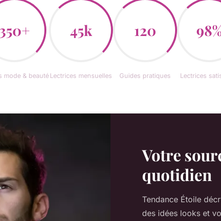
350+
45k
120
98
es mode & beauté
Lectrices mensuelles
Guides pratiques
Lectrices sati
Votre sour
quotidien
Tendance Étoile décr
des idées looks et v