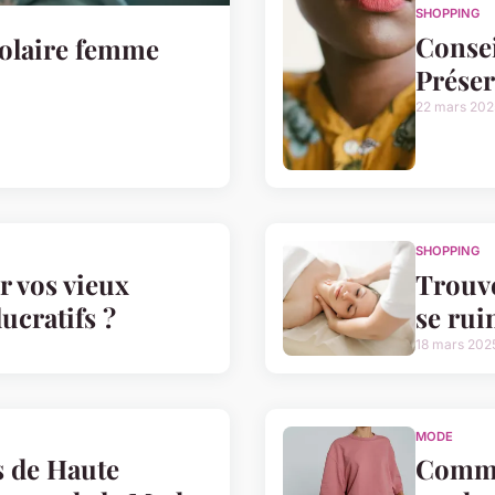
SHOPPING
Consei
olaire femme
Préser
22 mars 202
SHOPPING
 vos vieux
Trouve
ucratifs ?
se rui
18 mars 202
MODE
 de Haute
Comme