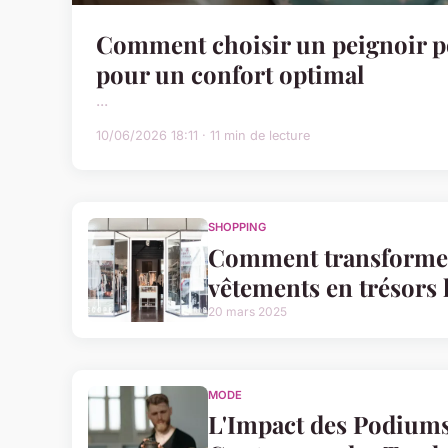
Comment choisir un peignoir p
pour un confort optimal
...
10/06/2026 18:11 · 11 min de lecture
SHOPPING
Comment transformer
vêtements en trésors l
20 mars 2025
MODE
L'Impact des Podiums