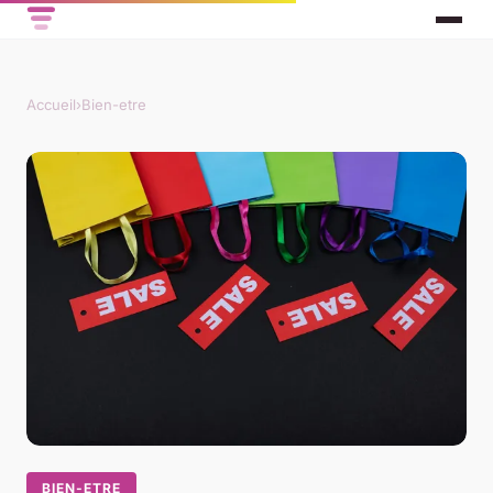
Accueil
›
Bien-etre
BIEN-ETRE