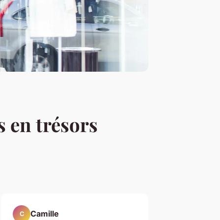
 en trésors
Camille
C