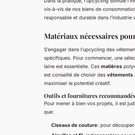
Dans la pratique, l’
upcycling
stimule l’i
vis-à-vis de nos biens de consommation
responsable
et
durable
dans l’industrie 
Matériaux nécessaires pour
S’engager dans l’
upcycling
des vêtement
spécifiques. Pour commencer, une sélecti
laine est essentielle. Ces
matières
polyv
est conseillé de choisir des
vêtements
maximiser le potentiel créatif.
Outils et fournitures recommandé
Pour mener à bien vos projets, il est ju
que:
Ciseaux de couture
: pour découper 