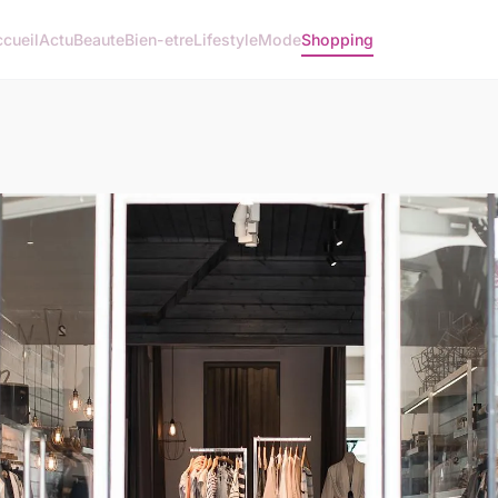
cueil
Actu
Beaute
Bien-etre
Lifestyle
Mode
Shopping