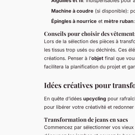
Aiguilles et fil
: indispensables pour a
Machine à coudre
(si disponible): p
Épingles à nourrice
et
mètre ruban
Conseils pour choisir des vêtement
Lors de la sélection des pièces à transf
les tissus trop usés ou déchirés. Ces é
créations. Penser à l’
objet
final que vou
facilitera la planification du projet et g
Idées créatives pour trans
En quête d’idées
upcycling
pour rafraîc
pour libérer votre créativité et redonne
Transformation de jeans en sacs
Commencez par sélectionner vos vieux j