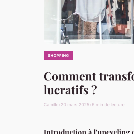
SHOPPING
Comment transfo
lucratifs ?
Camille
•
20 mars 2025
•
6 min de lecture
Introduction à l’upcycling