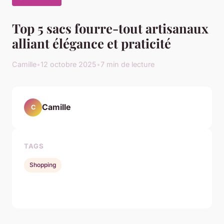
Top 5 sacs fourre-tout artisanaux
alliant élégance et praticité
Camille
•
12 octobre 2025
•
7 min de lecture
Camille
C
TAGS
Shopping